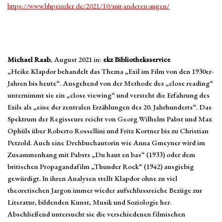
https://www.hhprinzler.de/2021/10/mit-anderen-augen/
Michael Raab
, August 2021 in:
ekz Bibliotheksservice
„Heike Klapdor behandelt das Thema „Exil im Film von den 1930er-
Jahren bis heute“. Ausgehend von der Methode des „close reading“
unternimmt sie ein „close viewing“ und versteht die Erfahrung des
Exils als „eine der zentralen Erzählungen des 20. Jahrhunderts“. Das
Spektrum der Regisseure reicht von Georg Wilhelm Pabst und Max
Ophüls über Roberto Rossellini und Fritz Kortner bis zu Christian
Petzold. Auch eine Drehbuchautorin wie Anna Gmeyner wird im
Zusammenhang mit Pabsts „Du haut en bas“ (1933) oder dem
britischen Propagandafilm „Thunder Rock“ (1942) ausgiebig
gewürdigt. In ihren Analysen stellt Klapdor ohne zu viel
theoretischen Jargon immer wieder aufschlussreiche Bezüge zur
Literatur, bildenden Kunst, Musik und Soziologie her.
Abschließend untersucht sie die verschiedenen filmischen