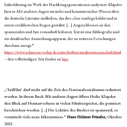
Exilerfahrung im Werk der Nachkriegsgenerationen analysiert. Klapdor
lässt in
Mit anderen Augen
ein tiefes und kenntnisreiches Wissen über
die deutsche Literatur einfließen, das ihre
close readings
belebt und in
einem erzählerischen Bogen gestaltet. […] Angeschlossen an den
spannenden und fast romanhaft lesbaren Text ist eine Bibliografie und
ein detailreicher Anmerkungsapparat, der zu weiteren Forschungen
durchaus anregt.“
https://www.schueren-verlag.de/zeitschriften/medienwissenschaft.html
– den vollständigen Text finden sie
hier
.
„‘Exilfilm‘ darf nicht auf die Zeit des Nationalsozialismus reduziert
werden. In ihrem Buch
Mit anderen Augen
öffnet Heike Klapdor
den Blick auf Heimatverluste in vielen Filmbeispielen, die pointiert
beschrieben werden. […] Die Lektüre des Buches ist spannend, es
vermittelt viele neue Erkenntnisse.“
Hans Helmut Prinzler,
Oktober
2021.