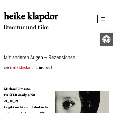
heike klapdor
Zum
Inhalt
literatur und film
springen
Werkzeugle
Mit anderen Augen – Rezensionen
von
Heike Klapdor
7. Juni 2023
Michael Omasta.
FALTER.maily #650.
21_10_21
Es gibt nicht viele Filmbücher
mit einem Anhang von 897