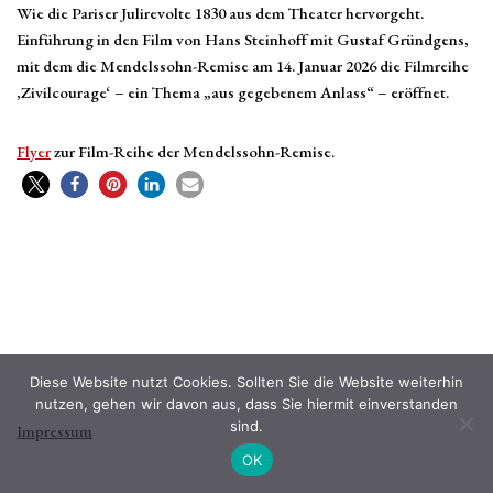
Wie die Pariser Julirevolte 1830 aus dem Theater hervorgeht.
Einführung in den Film von Hans Steinhoff mit Gustaf Gründgens,
mit dem die Mendelssohn-Remise am 14. Januar 2026 die Filmreihe
‚Zivilcourage‘ – ein Thema „aus gegebenem Anlass“ – eröffnet.
Flyer
zur Film-Reihe der Mendelssohn-Remise.
Diese Website nutzt Cookies. Sollten Sie die Website weiterhin
nutzen, gehen wir davon aus, dass Sie hiermit einverstanden
sind.
Impressum
OK